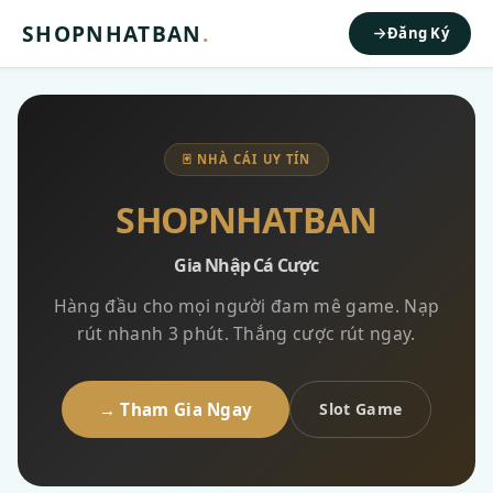
SHOPNHATBAN
.
Đăng Ký
🃏 NHÀ CÁI UY TÍN
SHOPNHATBAN
Gia Nhập Cá Cược
Hàng đầu cho mọi người đam mê game. Nạp
rút nhanh 3 phút. Thắng cược rút ngay.
→ Tham Gia Ngay
Slot Game