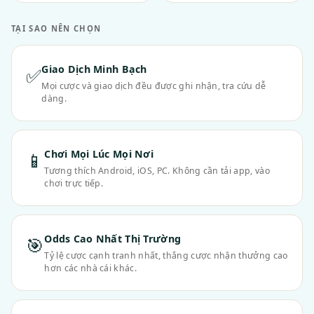
TẠI SAO NÊN CHỌN
Giao Dịch Minh Bạch
✅
Mọi cược và giao dịch đều được ghi nhận, tra cứu dễ
dàng.
Chơi Mọi Lúc Mọi Nơi
📱
Tương thích Android, iOS, PC. Không cần tải app, vào
chơi trực tiếp.
Odds Cao Nhất Thị Trường
🎯
Tỷ lệ cược cạnh tranh nhất, thắng cược nhận thưởng cao
hơn các nhà cái khác.