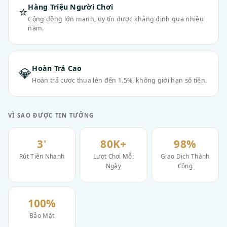
Hàng Triệu Người Chơi
⭐
Cộng đồng lớn mạnh, uy tín được khẳng định qua nhiều
năm.
Hoàn Trả Cao
💎
Hoàn trả cược thua lên đến 1.5%, không giới hạn số tiền.
VÌ SAO ĐƯỢC TIN TƯỞNG
3'
80K+
98%
Rút Tiền Nhanh
Lượt Chơi Mỗi
Giao Dịch Thành
Ngày
Công
100%
Bảo Mật