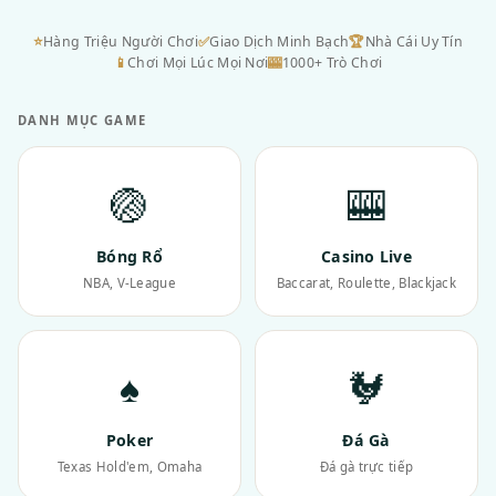
⭐
Hàng Triệu Người Chơi
✅
Giao Dịch Minh Bạch
🏆
Nhà Cái Uy Tín
📱
Chơi Mọi Lúc Mọi Nơi
🎰
1000+ Trò Chơi
DANH MỤC GAME
🏐
🎰
Bóng Rổ
Casino Live
NBA, V-League
Baccarat, Roulette, Blackjack
♠
🐓
Poker
Đá Gà
Texas Hold'em, Omaha
Đá gà trực tiếp