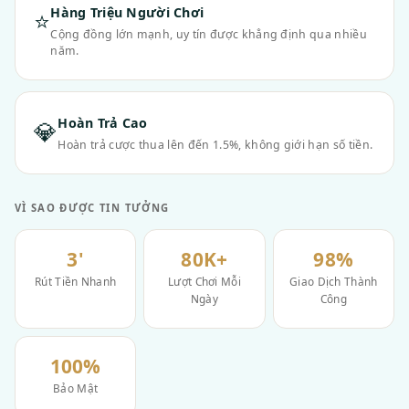
Hàng Triệu Người Chơi
⭐
Cộng đồng lớn mạnh, uy tín được khẳng định qua nhiều
năm.
Hoàn Trả Cao
💎
Hoàn trả cược thua lên đến 1.5%, không giới hạn số tiền.
VÌ SAO ĐƯỢC TIN TƯỞNG
3'
80K+
98%
Rút Tiền Nhanh
Lượt Chơi Mỗi
Giao Dịch Thành
Ngày
Công
100%
Bảo Mật