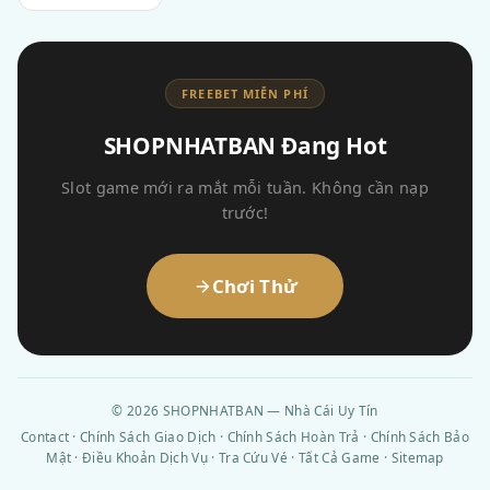
FREEBET MIỄN PHÍ
SHOPNHATBAN Đang Hot
Slot game mới ra mắt mỗi tuần. Không cần nạp
trước!
Chơi Thử
© 2026 SHOPNHATBAN — Nhà Cái Uy Tín
Contact
·
Chính Sách Giao Dịch
·
Chính Sách Hoàn Trả
·
Chính Sách Bảo
Mật
·
Điều Khoản Dịch Vụ
·
Tra Cứu Vé
·
Tất Cả Game
·
Sitemap