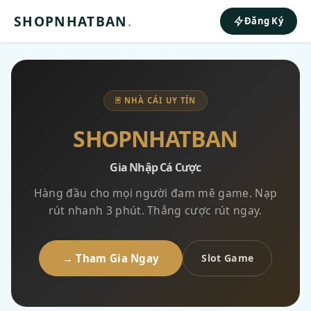
SHOPNHATBAN
.
Đăng Ký
🃏 NHÀ CÁI UY TÍN
SHOPNHATBAN
Gia Nhập Cá Cược
Hàng đầu cho mọi người đam mê game. Nạp
rút nhanh 3 phút. Thắng cược rút ngay.
→ Tham Gia Ngay
Slot Game