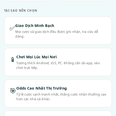
TẠI SAO NÊN CHỌN
Giao Dịch Minh Bạch
✅
Mọi cược và giao dịch đều được ghi nhận, tra cứu dễ
dàng.
Chơi Mọi Lúc Mọi Nơi
📱
Tương thích Android, iOS, PC. Không cần tải app, vào
chơi trực tiếp.
Odds Cao Nhất Thị Trường
🎯
Tỷ lệ cược cạnh tranh nhất, thắng cược nhận thưởng cao
hơn các nhà cái khác.