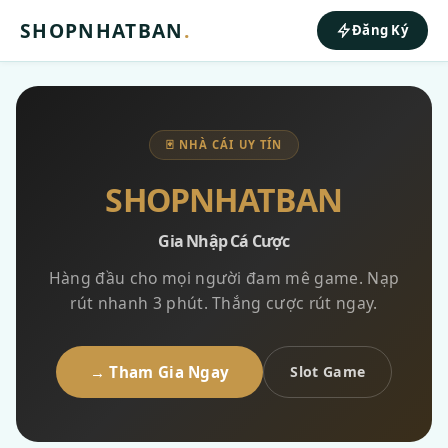
SHOPNHATBAN
.
Đăng Ký
🃏 NHÀ CÁI UY TÍN
SHOPNHATBAN
Gia Nhập Cá Cược
Hàng đầu cho mọi người đam mê game. Nạp
rút nhanh 3 phút. Thắng cược rút ngay.
→ Tham Gia Ngay
Slot Game