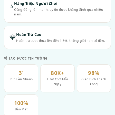
Hàng Triệu Người Chơi
⭐
Cộng đồng lớn mạnh, uy tín được khẳng định qua nhiều
năm.
Hoàn Trả Cao
💎
Hoàn trả cược thua lên đến 1.5%, không giới hạn số tiền.
VÌ SAO ĐƯỢC TIN TƯỞNG
3'
80K+
98%
Rút Tiền Nhanh
Lượt Chơi Mỗi
Giao Dịch Thành
Ngày
Công
100%
Bảo Mật