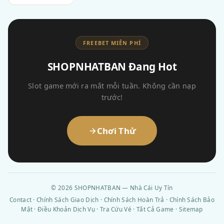
FREEBET MIỄN PHÍ
SHOPNHATBAN Đang Hot
Slot game mới ra mắt mỗi tuần. Không cần nạp
trước!
Chơi Thử
© 2026 SHOPNHATBAN — Nhà Cái Uy Tín
Contact
·
Chính Sách Giao Dịch
·
Chính Sách Hoàn Trả
·
Chính Sách Bảo
Mật
·
Điều Khoản Dịch Vụ
·
Tra Cứu Vé
·
Tất Cả Game
·
Sitemap