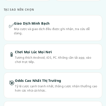
TẠI SAO NÊN CHỌN
Giao Dịch Minh Bạch
✅
Mọi cược và giao dịch đều được ghi nhận, tra cứu dễ
dàng.
Chơi Mọi Lúc Mọi Nơi
📱
Tương thích Android, iOS, PC. Không cần tải app, vào
chơi trực tiếp.
Odds Cao Nhất Thị Trường
🎯
Tỷ lệ cược cạnh tranh nhất, thắng cược nhận thưởng cao
hơn các nhà cái khác.