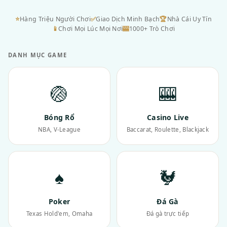
⭐
Hàng Triệu Người Chơi
✅
Giao Dịch Minh Bạch
🏆
Nhà Cái Uy Tín
📱
Chơi Mọi Lúc Mọi Nơi
🎰
1000+ Trò Chơi
DANH MỤC GAME
🏐
🎰
Bóng Rổ
Casino Live
NBA, V-League
Baccarat, Roulette, Blackjack
♠
🐓
Poker
Đá Gà
Texas Hold'em, Omaha
Đá gà trực tiếp