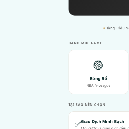
⭐
Hàng Triệu N
DANH MỤC GAME
🏐
Bóng Rổ
NBA, V-League
TẠI SAO NÊN CHỌN
Giao Dịch Minh Bạch
✅
Mọi cược và giao dịch đều 