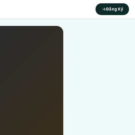
Đăng Ký