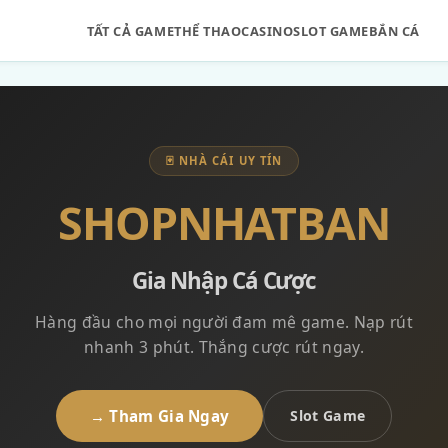
TẤT CẢ GAME
THỂ THAO
CASINO
SLOT GAME
BẮN CÁ
🃏 NHÀ CÁI UY TÍN
SHOPNHATBAN
Gia Nhập Cá Cược
Hàng đầu cho mọi người đam mê game. Nạp rút
nhanh 3 phút. Thắng cược rút ngay.
→ Tham Gia Ngay
Slot Game