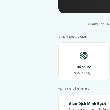
⭐
Hàng Triệu N
DANH MỤC GAME
🏐
Bóng Rổ
NBA, V-League
TẠI SAO NÊN CHỌN
Giao Dịch Minh Bạch
✅
Mọi cược và giao dịch đều 