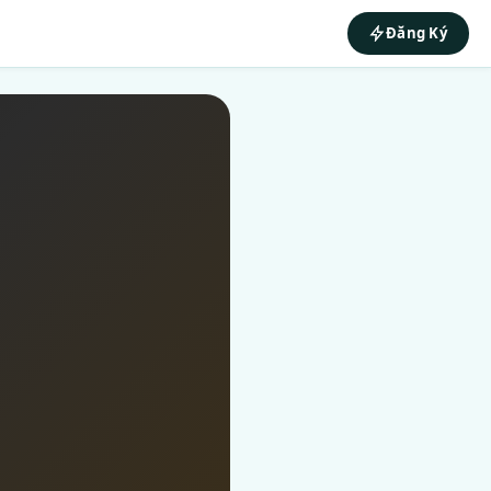
Đăng Ký