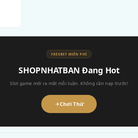
FREEBET MIỄN PHÍ
SHOPNHATBAN Đang Hot
Slot game mới ra mắt mỗi tuần. Không cần nạp trước!
Chơi Thử