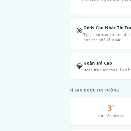
Odds Cao Nhất Thị Tr
🎯
Tỷ lệ cược cạnh tranh nhấ
hơn các nhà cái khác.
Hoàn Trả Cao
💎
Hoàn trả cược thua lên đến
VÌ SAO ĐƯỢC TIN TƯỞNG
3'
Rút Tiền Nhanh