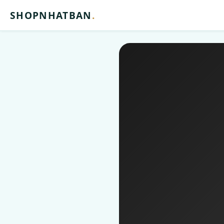
SHOPNHATBAN
.