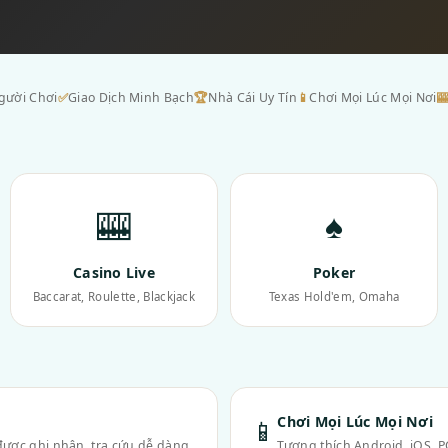
gười Chơi
✅
Giao Dịch Minh Bạch
🏆
Nhà Cái Uy Tín
📱
Chơi Mọi Lúc Mọi Nơi

🎰
♠
Casino Live
Poker
Baccarat, Roulette, Blackjack
Texas Hold'em, Omaha
Chơi Mọi Lúc Mọi Nơi
📱
được ghi nhận, tra cứu dễ dàng.
Tương thích Android, iOS, P