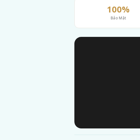
100%
Bảo Mật