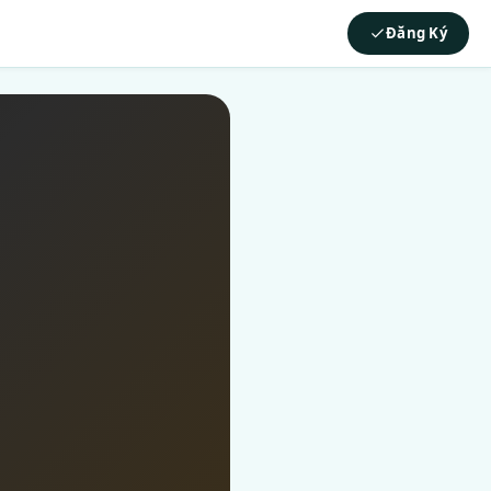
Đăng Ký