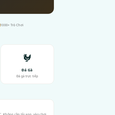

1000+ Trò Chơi
🐓
Đá Gà
Đá gà trực tiếp
C. Không cần tải app, vào chơi