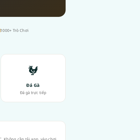

1000+ Trò Chơi
🐓
Đá Gà
Đá gà trực tiếp
C. Không cần tải app, vào chơi