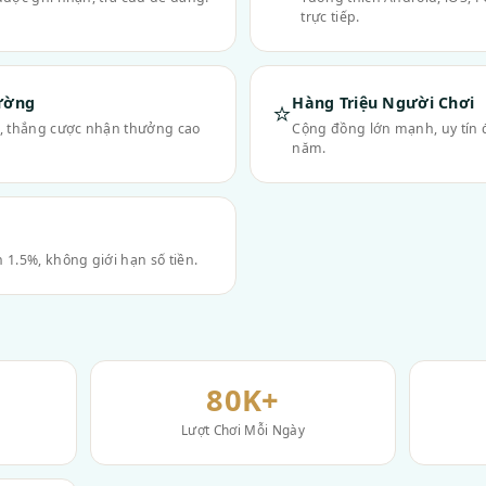
trực tiếp.
ường
Hàng Triệu Người Chơi
⭐
t, thắng cược nhận thưởng cao
Cộng đồng lớn mạnh, uy tín
năm.
 1.5%, không giới hạn số tiền.
80K+
Lượt Chơi Mỗi Ngày