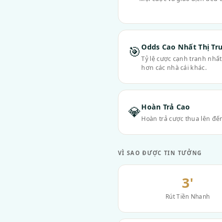
Odds Cao Nhất Thị Tr
🎯
Tỷ lệ cược cạnh tranh nhấ
hơn các nhà cái khác.
Hoàn Trả Cao
💎
Hoàn trả cược thua lên đến
VÌ SAO ĐƯỢC TIN TƯỞNG
3'
Rút Tiền Nhanh