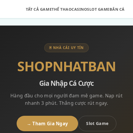
TẤT CẢ GAME
THỂ THAO
CASINO
SLOT GAME
BẮN CÁ
🃏 NHÀ CÁI UY TÍN
SHOPNHATBAN
Gia Nhập Cá Cược
Hàng đầu cho mọi người đam mê game. Nạp rút
nhanh 3 phút. Thắng cược rút ngay.
→ Tham Gia Ngay
Slot Game