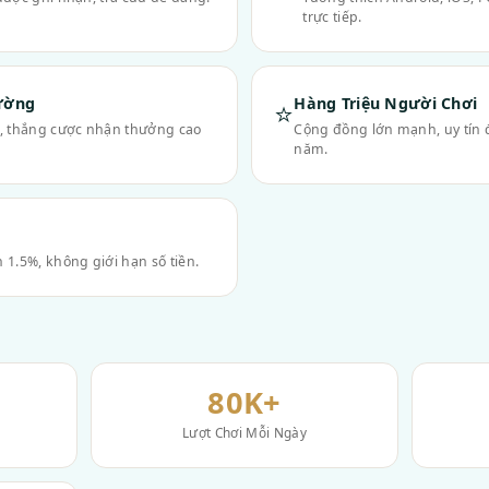
trực tiếp.
ường
Hàng Triệu Người Chơi
⭐
t, thắng cược nhận thưởng cao
Cộng đồng lớn mạnh, uy tín
năm.
 1.5%, không giới hạn số tiền.
80K+
Lượt Chơi Mỗi Ngày