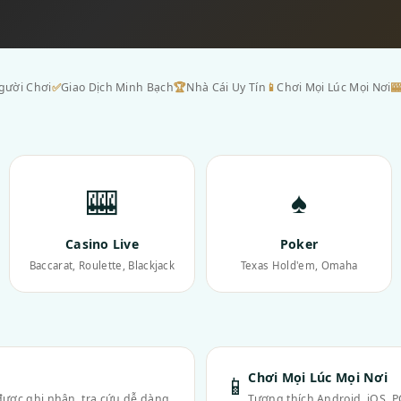
gười Chơi
✅
Giao Dịch Minh Bạch
🏆
Nhà Cái Uy Tín
📱
Chơi Mọi Lúc Mọi Nơi

🎰
♠
Casino Live
Poker
Baccarat, Roulette, Blackjack
Texas Hold'em, Omaha
Chơi Mọi Lúc Mọi Nơi
📱
được ghi nhận, tra cứu dễ dàng.
Tương thích Android, iOS, P