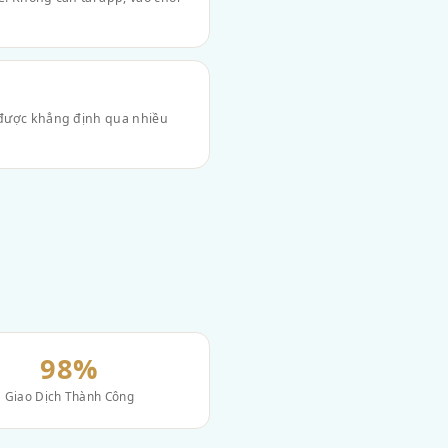
 được khẳng định qua nhiều
98%
Giao Dịch Thành Công