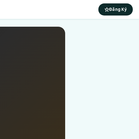
Đăng Ký