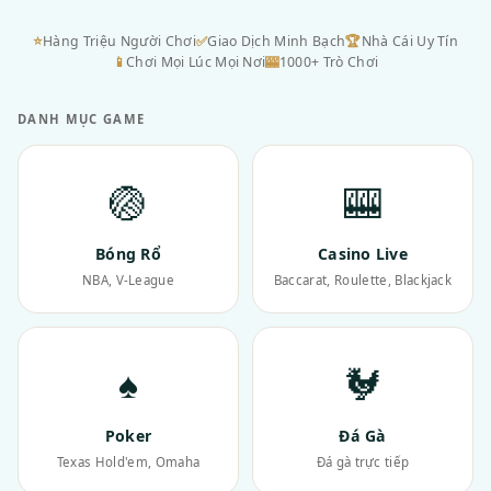
⭐
Hàng Triệu Người Chơi
✅
Giao Dịch Minh Bạch
🏆
Nhà Cái Uy Tín
📱
Chơi Mọi Lúc Mọi Nơi
🎰
1000+ Trò Chơi
DANH MỤC GAME
🏐
🎰
Bóng Rổ
Casino Live
NBA, V-League
Baccarat, Roulette, Blackjack
♠
🐓
Poker
Đá Gà
Texas Hold'em, Omaha
Đá gà trực tiếp