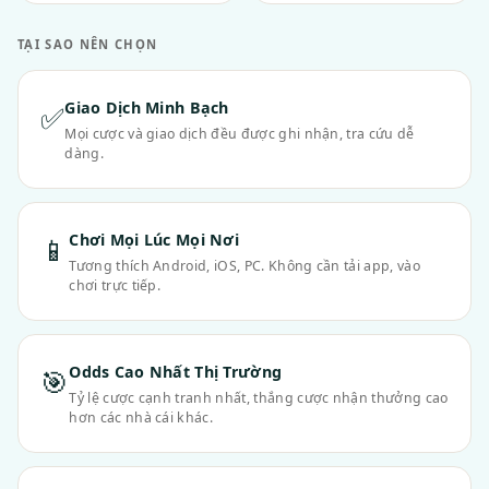
TẠI SAO NÊN CHỌN
Giao Dịch Minh Bạch
✅
Mọi cược và giao dịch đều được ghi nhận, tra cứu dễ
dàng.
Chơi Mọi Lúc Mọi Nơi
📱
Tương thích Android, iOS, PC. Không cần tải app, vào
chơi trực tiếp.
Odds Cao Nhất Thị Trường
🎯
Tỷ lệ cược cạnh tranh nhất, thắng cược nhận thưởng cao
hơn các nhà cái khác.