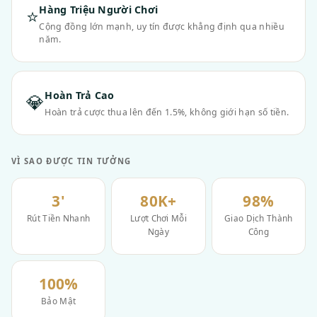
Hàng Triệu Người Chơi
⭐
Cộng đồng lớn mạnh, uy tín được khẳng định qua nhiều
năm.
Hoàn Trả Cao
💎
Hoàn trả cược thua lên đến 1.5%, không giới hạn số tiền.
VÌ SAO ĐƯỢC TIN TƯỞNG
3'
80K+
98%
Rút Tiền Nhanh
Lượt Chơi Mỗi
Giao Dịch Thành
Ngày
Công
100%
Bảo Mật