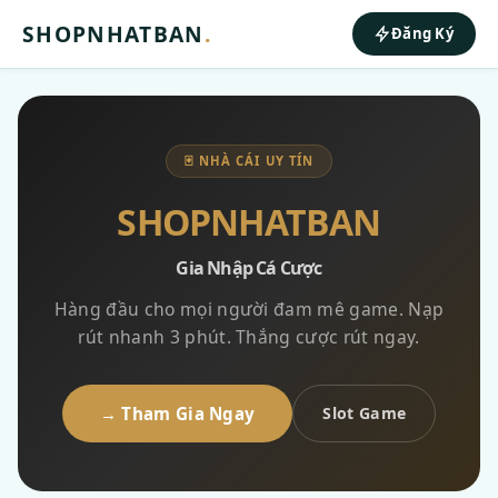
SHOPNHATBAN
.
Đăng Ký
🃏 NHÀ CÁI UY TÍN
SHOPNHATBAN
Gia Nhập Cá Cược
Hàng đầu cho mọi người đam mê game. Nạp
rút nhanh 3 phút. Thắng cược rút ngay.
→ Tham Gia Ngay
Slot Game