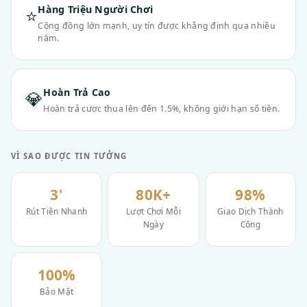
Hàng Triệu Người Chơi
⭐
Cộng đồng lớn mạnh, uy tín được khẳng định qua nhiều
năm.
Hoàn Trả Cao
💎
Hoàn trả cược thua lên đến 1.5%, không giới hạn số tiền.
VÌ SAO ĐƯỢC TIN TƯỞNG
3'
80K+
98%
Rút Tiền Nhanh
Lượt Chơi Mỗi
Giao Dịch Thành
Ngày
Công
100%
Bảo Mật