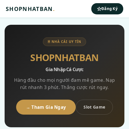
SHOPNHATBAN
.
Đăng Ký
🃏 NHÀ CÁI UY TÍN
SHOPNHATBAN
Gia Nhập Cá Cược
Hàng đầu cho mọi người đam mê game. Nạp
rút nhanh 3 phút. Thắng cược rút ngay.
→ Tham Gia Ngay
Slot Game