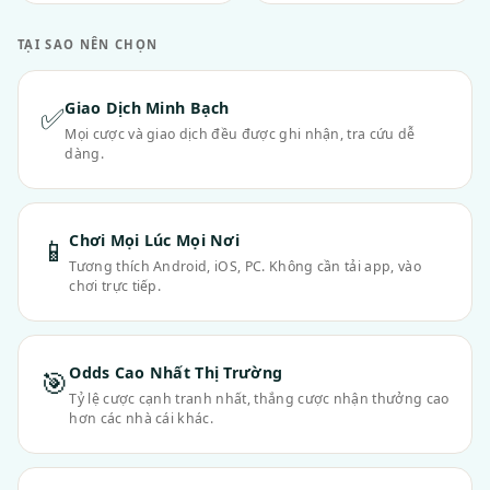
TẠI SAO NÊN CHỌN
Giao Dịch Minh Bạch
✅
Mọi cược và giao dịch đều được ghi nhận, tra cứu dễ
dàng.
Chơi Mọi Lúc Mọi Nơi
📱
Tương thích Android, iOS, PC. Không cần tải app, vào
chơi trực tiếp.
Odds Cao Nhất Thị Trường
🎯
Tỷ lệ cược cạnh tranh nhất, thắng cược nhận thưởng cao
hơn các nhà cái khác.