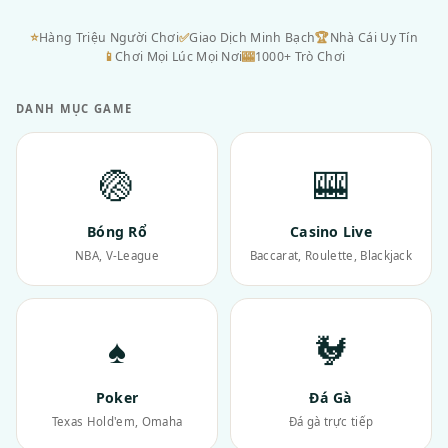
⭐
Hàng Triệu Người Chơi
✅
Giao Dịch Minh Bạch
🏆
Nhà Cái Uy Tín
📱
Chơi Mọi Lúc Mọi Nơi
🎰
1000+ Trò Chơi
DANH MỤC GAME
🏐
🎰
Bóng Rổ
Casino Live
NBA, V-League
Baccarat, Roulette, Blackjack
♠
🐓
Poker
Đá Gà
Texas Hold'em, Omaha
Đá gà trực tiếp