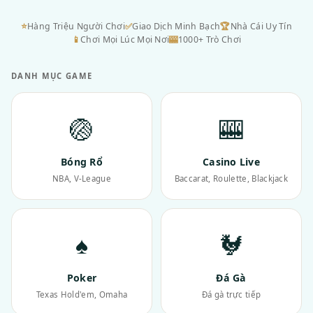
⭐
Hàng Triệu Người Chơi
✅
Giao Dịch Minh Bạch
🏆
Nhà Cái Uy Tín
📱
Chơi Mọi Lúc Mọi Nơi
🎰
1000+ Trò Chơi
DANH MỤC GAME
🏐
🎰
Bóng Rổ
Casino Live
NBA, V-League
Baccarat, Roulette, Blackjack
♠
🐓
Poker
Đá Gà
Texas Hold'em, Omaha
Đá gà trực tiếp